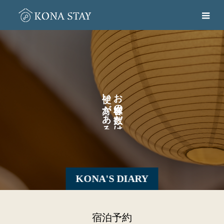
い
お
が
の
あ
だ
る
け
。
KONA'S DIARY
宿泊予約