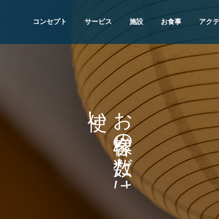
コンセプト
サービス
施設
お食事
アク
い
お
が
の
あ
だ
る
け