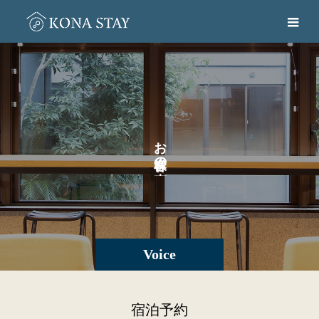
お
の
。
Voice
宿泊予約