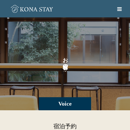
お
の
。
Voice
宿泊予約