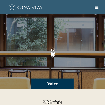
お
の
。
Voice
宿泊予約