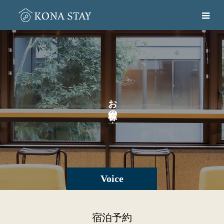
お
の
。
Voice
宿泊予約