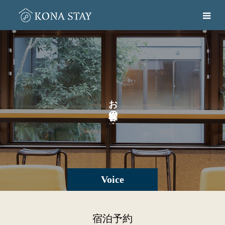
お
の
。
Voice
宿泊予約