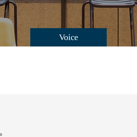
Voice
。